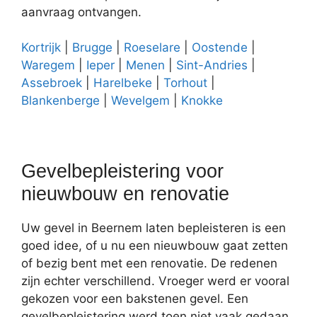
aanvraag ontvangen.
Kortrijk
|
Brugge
|
Roeselare
|
Oostende
|
Waregem
|
Ieper
|
Menen
|
Sint-Andries
|
Assebroek
|
Harelbeke
|
Torhout
|
Blankenberge
|
Wevelgem
|
Knokke
Gevelbepleistering voor
nieuwbouw en renovatie
Uw gevel in Beernem laten bepleisteren is een
goed idee, of u nu een nieuwbouw gaat zetten
of bezig bent met een renovatie. De redenen
zijn echter verschillend. Vroeger werd er vooral
gekozen voor een bakstenen gevel. Een
gevelbepleistering werd toen niet vaak gedaan.