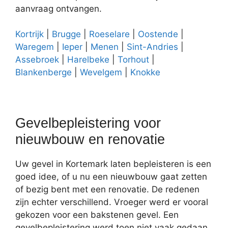
aanvraag ontvangen.
Kortrijk
|
Brugge
|
Roeselare
|
Oostende
|
Waregem
|
Ieper
|
Menen
|
Sint-Andries
|
Assebroek
|
Harelbeke
|
Torhout
|
Blankenberge
|
Wevelgem
|
Knokke
Gevelbepleistering voor
nieuwbouw en renovatie
Uw gevel in Kortemark laten bepleisteren is een
goed idee, of u nu een nieuwbouw gaat zetten
of bezig bent met een renovatie. De redenen
zijn echter verschillend. Vroeger werd er vooral
gekozen voor een bakstenen gevel. Een
gevelbepleistering werd toen niet vaak gedaan.