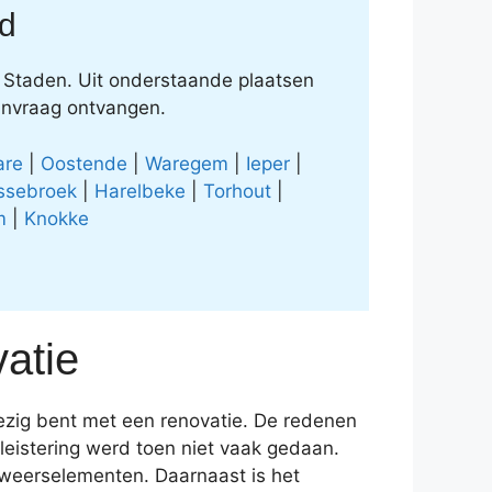
d
l Staden. Uit onderstaande plaatsen
anvraag ontvangen.
are
|
Oostende
|
Waregem
|
Ieper
|
ssebroek
|
Harelbeke
|
Torhout
|
m
|
Knokke
atie
ezig bent met een renovatie. De redenen
leistering werd toen niet vaak gedaan.
 weerselementen. Daarnaast is het