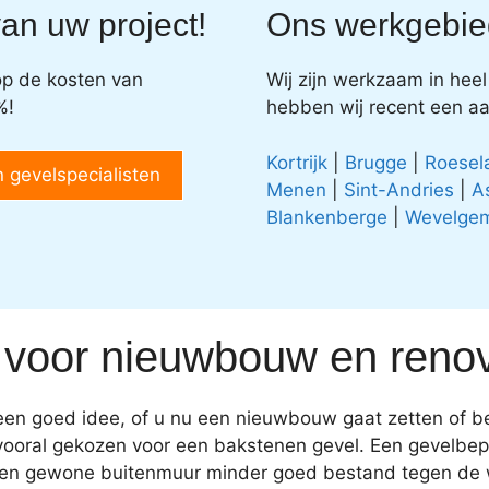
an uw project!
Ons werkgebie
 op de kosten van
Wij zijn werkzaam in hee
%!
hebben wij recent een a
Kortrijk
|
Brugge
|
Roesel
n gevelspecialisten
Menen
|
Sint-Andries
|
A
Blankenberge
|
Wevelge
 voor nieuwbouw en renov
 een goed idee, of u nu een nieuwbouw gaat zetten of b
r vooral gekozen voor een bakstenen gevel. Een gevelbep
s een gewone buitenmuur minder goed bestand tegen de