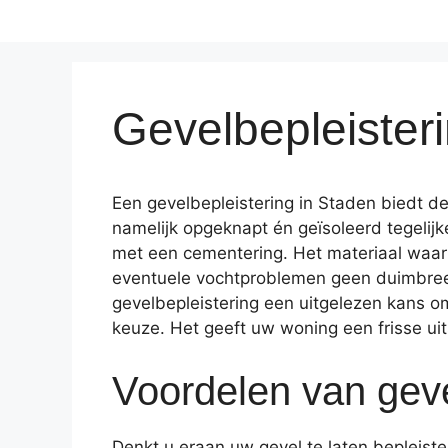
Gevelbepleister
Een gevelbepleistering in Staden biedt d
namelijk opgeknapt én geïsoleerd tegelij
met een cementering. Het materiaal waar
eventuele vochtproblemen geen duimbreed
gevelbepleistering een uitgelezen kans om
keuze. Het geeft uw woning een frisse uits
Voordelen van geve
Denkt u eraan uw gevel te laten bepleist