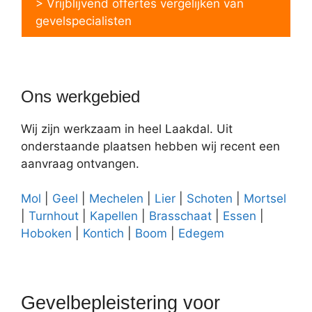
> Vrijblijvend offertes vergelijken van
gevelspecialisten
Ons werkgebied
Wij zijn werkzaam in heel Laakdal. Uit
onderstaande plaatsen hebben wij recent een
aanvraag ontvangen.
Mol
|
Geel
|
Mechelen
|
Lier
|
Schoten
|
Mortsel
|
Turnhout
|
Kapellen
|
Brasschaat
|
Essen
|
Hoboken
|
Kontich
|
Boom
|
Edegem
Gevelbepleistering voor