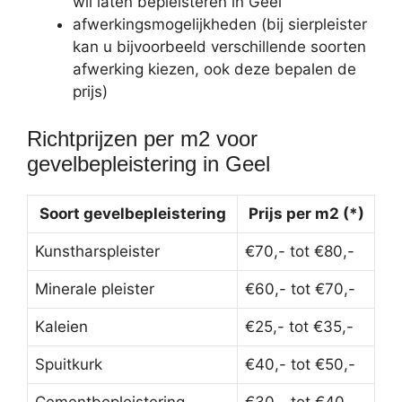
wil laten bepleisteren in Geel
afwerkingsmogelijkheden (bij sierpleister
kan u bijvoorbeeld verschillende soorten
afwerking kiezen, ook deze bepalen de
prijs)
Richtprijzen per m2 voor
gevelbepleistering in Geel
Soort gevelbepleistering
Prijs per m2 (*)
Kunstharspleister
€70,- tot €80,-
Minerale pleister
€60,- tot €70,-
Kaleien
€25,- tot €35,-
Spuitkurk
€40,- tot €50,-
Cementbepleistering
€30,- tot €40,-