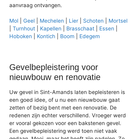
aanvraag ontvangen.
Mol
|
Geel
|
Mechelen
|
Lier
|
Schoten
|
Mortsel
|
Turnhout
|
Kapellen
|
Brasschaat
|
Essen
|
Hoboken
|
Kontich
|
Boom
|
Edegem
Gevelbepleistering voor
nieuwbouw en renovatie
Uw gevel in Sint-Amands laten bepleisteren is
een goed idee, of u nu een nieuwbouw gaat
zetten of bezig bent met een renovatie. De
redenen zijn echter verschillend. Vroeger werd
er vooral gekozen voor een bakstenen gevel.
Een gevelbepleistering werd toen niet vaak
gedaan. Mooi, maar het heeft zijn nadelen. Zo