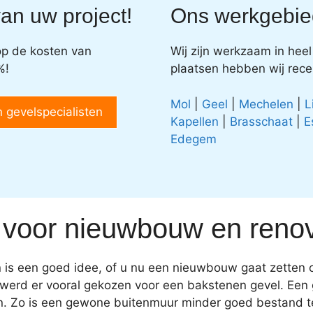
an uw project!
Ons werkgebie
 op de kosten van
Wij zijn werkzaam in hee
%!
plaatsen hebben wij rec
Mol
|
Geel
|
Mechelen
|
L
n gevelspecialisten
Kapellen
|
Brasschaat
|
E
Edegem
 voor nieuwbouw en renov
n is een goed idee, of u nu een nieuwbouw gaat zetten 
r werd er vooral gekozen voor een bakstenen gevel. Een 
en. Zo is een gewone buitenmuur minder goed bestand 