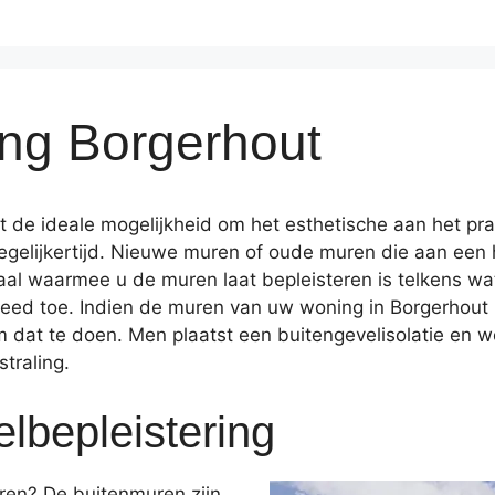
ing Borgerhout
dt de ideale mogelijkheid om het esthetische aan het p
egelijkertijd. Nieuwe muren of oude muren die aan een h
al waarmee u de muren laat bepleisteren is telkens w
ed toe. Indien de muren van uw woning in Borgerhout n
 dat te doen. Men plaatst een buitengevelisolatie en we
traling.
lbepleistering
eren? De buitenmuren zijn