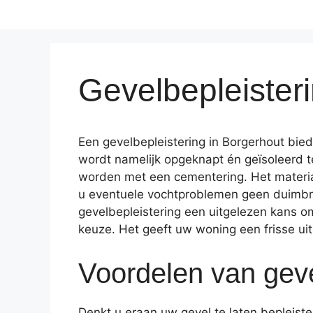
Gevelbepleister
Een gevelbepleistering in Borgerhout bie
wordt namelijk opgeknapt én geïsoleerd t
worden met een cementering. Het materia
u eventuele vochtproblemen geen duimbre
gevelbepleistering een uitgelezen kans om
keuze. Het geeft uw woning een frisse uits
Voordelen van geve
Denkt u eraan uw gevel te laten bepleist