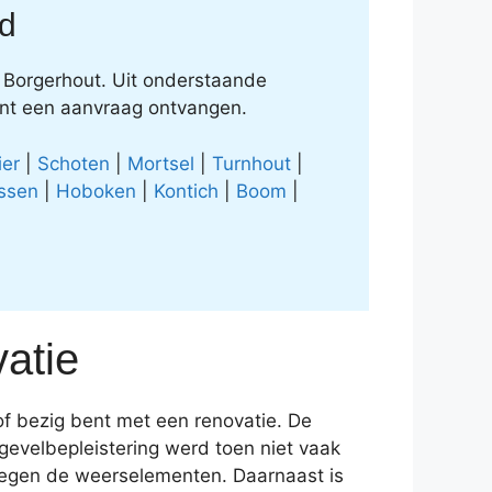
d
l Borgerhout. Uit onderstaande
ent een aanvraag ontvangen.
ier
|
Schoten
|
Mortsel
|
Turnhout
|
ssen
|
Hoboken
|
Kontich
|
Boom
|
atie
of bezig bent met een renovatie. De
gevelbepleistering werd toen niet vaak
tegen de weerselementen. Daarnaast is