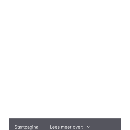
Spring
naar
de
inhoud
Startpagina
Lees meer over: